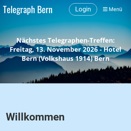
Telegraph Bern
Login
Menü
Nächstes Telegraphen-Treffen:
Freitag, 13. November 2026 -
Hotel
Bern (Volkshaus 1914) Bern
Willkommen